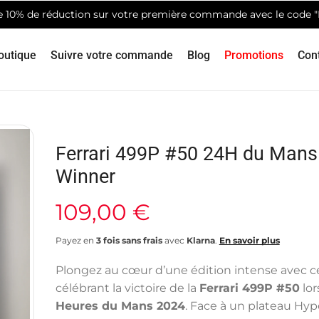
de 10% de réduction sur votre première commande avec le code 
outique
Suivre votre commande
Blog
Promotions
Con
Ferrari 499P #50 24H du Mans
Winner
109,00
€
Payez en
3 fois sans frais
avec
Klarna
.
En savoir plus
Plongez au cœur d’une édition intense avec c
célébrant la victoire de la
Ferrari 499P #50
lor
Heures du Mans 2024
. Face à un plateau Hyp