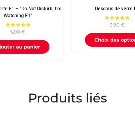
rte F1 – “Do Not Disturb, I’m
Dessous de verre 
Watching F1”
3,90
€
5,90
€
Choix des optio
jouter au panier
Produits liés