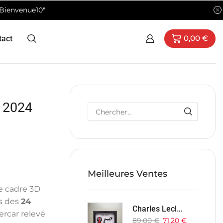
"Bienvenue10"
tact
0,00
€
 2024
Meilleures Ventes
e cadre 3D
s des
24
Charles Leclerc #16 GP F1 Monaco 2024 SF-24
ercar relevé
89,00
€
71,20
€