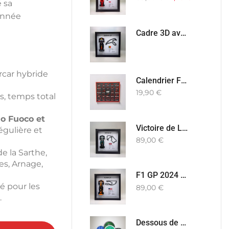
 sa
année
Cadre 3D avec le pilote et le circuit de votre choix - Edition 2025
ercar hybride
Calendrier F1 2026
19,90
€
s, temps total
io Fuoco et
Victoire de Lewis Hamilton à Silverstone 2024 Mercedes W15
égulière et
89,00
€
e la Sarthe,
s, Arnage,
F1 GP 2024 winners
é pour les
89,00
€
.
Dessous de verre F1