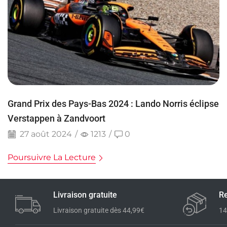
Grand Prix des Pays-Bas 2024 : Lando Norris éclipse
Verstappen à Zandvoort
27 août 2024
/
1213
/
0
Poursuivre La Lecture
Livraison gratuite
Re
Livraison gratuite dès 44,99€
14