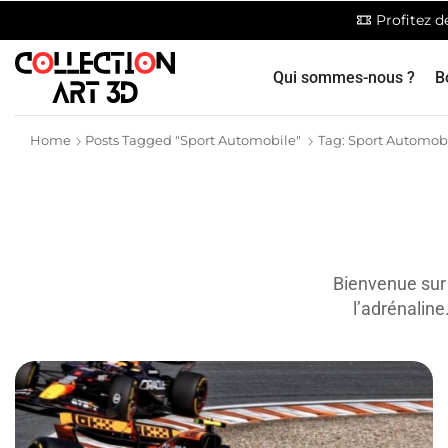
Profitez 
Qui sommes-nous ?
B
Home
Posts Tagged "sport Automobile"
Tag: Sport Automob
Bienvenue sur 
l’adrénaline