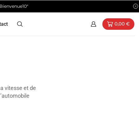
"Bienvenue10"
tact
0,00
€
a vitesse et de
 l’automobile