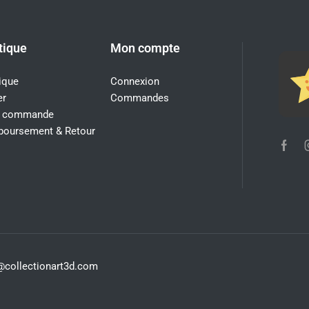
tique
Mon compte
ique
Connexion
er
Commandes
i commande
oursement & Retour
s@collectionart3d.com