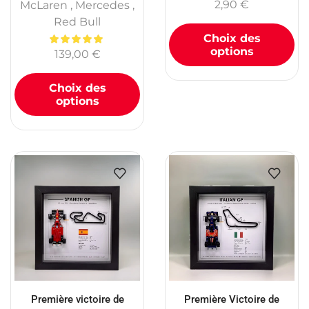
2,90
€
McLaren
,
Mercedes
,
Red Bull
Choix des
options
139,00
€
Choix des
options
Première victoire de
Première Victoire de